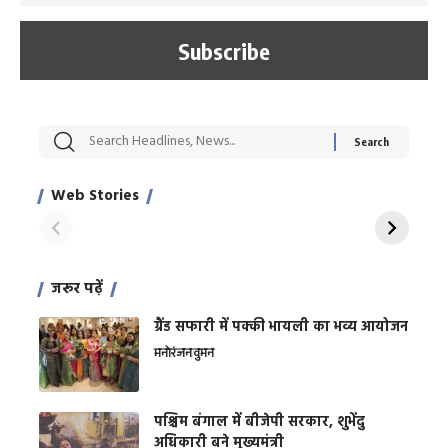
सट्टेबाजी में अरेस्ट हुए
रोज एक कच्चे लहसुन
मह
Xcuse Me एक्टर
की कली से मिलेगी
रे
साहिल खान
जबरदस्त शारीरिक
अर
Web Stories
शक्ति
On Apr 28, 2024
On Apr 27, 2024
On 
जरूर पढ़ें
ग्रैंड सफारी में पक्की भायली का भव्य आयोजन
मनोरंजन
वुमन
पश्चिम बंगाल में बीजेपी सरकार, शुभेंदु
अधिकारी बने मुख्यमंत्री