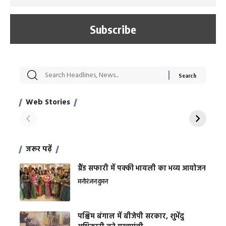
सट्टेबाजी में अरेस्ट हुए
रोज एक कच्चे लहसुन
मह
Xcuse Me एक्टर
की कली से मिलेगी
रे
साहिल खान
जबरदस्त शारीरिक
अर
Web Stories
शक्ति
On Apr 28, 2024
On Apr 27, 2024
On 
जरूर पढ़ें
ग्रैंड सफारी में पक्की भायली का भव्य आयोजन
मनोरंजन
वुमन
पश्चिम बंगाल में बीजेपी सरकार, शुभेंदु