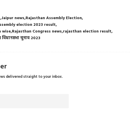
s
Jaipur news
Rajasthan Assembly Election
ssembly election 2023 result
h wise
Rajasthan Congress news
rajasthan election result
न विधानसभा चुनाव 2023
ter
ews delivered straight to your inbox.