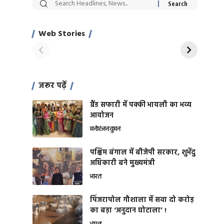
सट्टेबाजी में अरेस्ट हुए
रोज एक कच्चे लहसुन
Xcuse Me एक्टर
की कली से मिलेगी
साहिल खान
जबरदस्त शारीरिक
Web Stories
On Apr 28, 2024
On Apr 27, 2024
शक्ति
जरूर पढ़ें
ग्रैंड सफारी में पक्की भायली का भव्य
आयोजन
मनोरंजन
वुमन
पश्चिम बंगाल में बीजेपी सरकार, शुभेंदु
अधिकारी बने मुख्यमंत्री
भारत
​पिंजरापोल गौशाला में सवा दो करोड़
का बड़ा ‘अनुदान घोटाला’ !