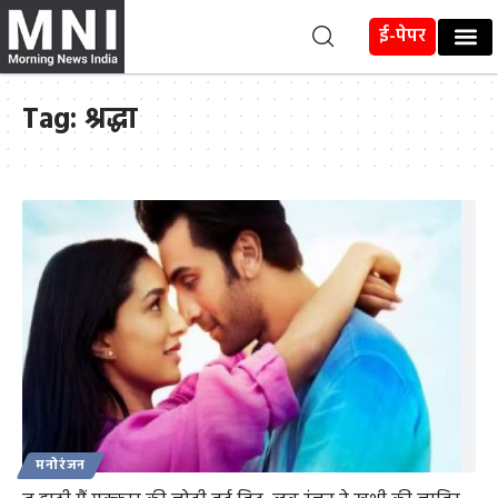
ई-पेपर
Tag:
श्रद्धा
मनोरंजन