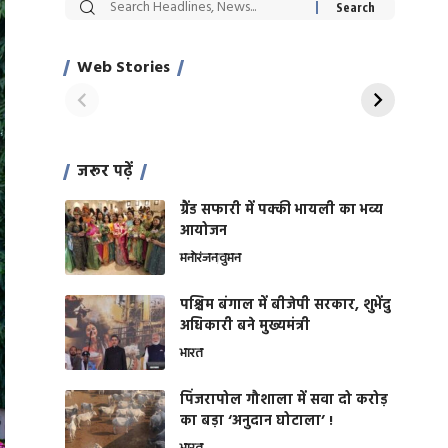
सट्टेबाजी में अरेस्ट हुए
रोज एक कच्चे लहसुन
Xcuse Me एक्टर
की कली से मिलेगी
साहिल खान
जबरदस्त शारीरिक
Web Stories
On Apr 28, 2024
On Apr 27, 2024
शक्ति
जरूर पढ़ें
ग्रैंड सफारी में पक्की भायली का भव्य
आयोजन
मनोरंजन
वुमन
पश्चिम बंगाल में बीजेपी सरकार, शुभेंदु
अधिकारी बने मुख्यमंत्री
भारत
​पिंजरापोल गौशाला में सवा दो करोड़
का बड़ा ‘अनुदान घोटाला’ !