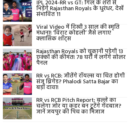
IPL 2024-RR vs GT: गिल के शेरों से
भिड़ेंगे Rajasthan Royals के धुरंधर, देखें
संभावित 11
Viral Video में दिखी 3 साल की स्मृति
मंधाना! ‘विराट कोहली’ जैसे लगाए
क्लासिक शॉट्स
Rajasthan Royals को चुकानी पड़ेगी 13
छक्कों की कीमत! 78 घरों में लगेंगे सोलर
पैनल
RR vs RCB: जीतेंगे रॉयल्स या चित होगी
संजू ब्रिगेड? Phalodi Satta Bajar का
बड़ा दावा!
RR vs RCB Pitch Report: बल्ले का
चलेगा जोर या कहर बन टूटेंगे गेंदबाज?
जानें जयपुर की पिच का मिजाज