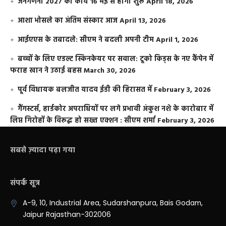
जनगणना 2027 का कार्य 16 मई से होगा शुरू
April 18, 2026
आशा भोसले का अंतिम संस्कार आज
April 13, 2026
आईएएस के तबादले: सीएम ने बदली अपनी टीम
April 1, 2026
बच्चों के लिए एडल्ट स्किनकेयर पर सवाल: टूको किड्स के नए कैंपेन में
फराह खान ने उठाई बहस
March 30, 2026
पूर्व विधायक बलजीत यादव ईडी की हिरासत में
February 3, 2026
गैंगस्टर्स, हार्डकोर अपराधियों पर लगे प्रभावी अंकुश नशे के कारोबार में
लिप्त गिरोहों के विरूद्ध हो सख्त एक्शन : सीएम शर्मा
February 3, 2026
सबसे ज़्यादा पढ़ा गया
संपर्क सूत्र
A-9, 10, Industrial Area, Sudarshanpura, Bais Godam,
Jaipur Rajasthan-302006