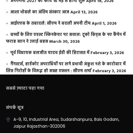
जनगणना 2027 का कार्य 16 मई से होगा शुरू
April 18, 2026
आशा भोसले का अंतिम संस्कार आज
April 13, 2026
आईएएस के तबादले: सीएम ने बदली अपनी टीम
April 1, 2026
बच्चों के लिए एडल्ट स्किनकेयर पर सवाल: टूको किड्स के नए कैंपेन में
फराह खान ने उठाई बहस
March 30, 2026
पूर्व विधायक बलजीत यादव ईडी की हिरासत में
February 3, 2026
गैंगस्टर्स, हार्डकोर अपराधियों पर लगे प्रभावी अंकुश नशे के कारोबार में
लिप्त गिरोहों के विरूद्ध हो सख्त एक्शन : सीएम शर्मा
February 3, 2026
सबसे ज़्यादा पढ़ा गया
संपर्क सूत्र
A-9, 10, Industrial Area, Sudarshanpura, Bais Godam,
Jaipur Rajasthan-302006