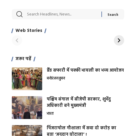
सट्टेबाजी में अरेस्ट हुए
रोज एक कच्चे लहसुन
मह
Xcuse Me एक्टर
की कली से मिलेगी
रे
साहिल खान
जबरदस्त शारीरिक
अर
Web Stories
शक्ति
On Apr 28, 2024
On Apr 27, 2024
On 
जरूर पढ़ें
ग्रैंड सफारी में पक्की भायली का भव्य आयोजन
मनोरंजन
वुमन
पश्चिम बंगाल में बीजेपी सरकार, शुभेंदु
अधिकारी बने मुख्यमंत्री
भारत
​पिंजरापोल गौशाला में सवा दो करोड़ का
बड़ा ‘अनुदान घोटाला’ !