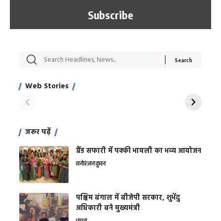
सट्टेबाजी में अरेस्ट हुए
रोज एक कच्चे लहसुन
मह
Xcuse Me एक्टर
की कली से मिलेगी
रे
साहिल खान
जबरदस्त शारीरिक
अर
Web Stories
शक्ति
On Apr 28, 2024
On Apr 27, 2024
On 
जरूर पढ़ें
ग्रैंड सफारी में पक्की भायली का भव्य आयोजन
मनोरंजन
वुमन
पश्चिम बंगाल में बीजेपी सरकार, शुभेंदु
अधिकारी बने मुख्यमंत्री