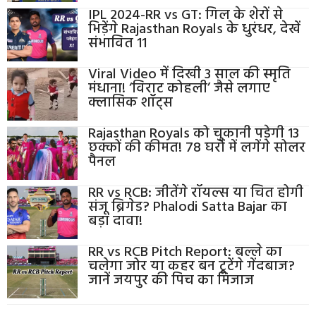
IPL 2024-RR vs GT: गिल के शेरों से
भिड़ेंगे Rajasthan Royals के धुरंधर, देखें
संभावित 11
Viral Video में दिखी 3 साल की स्मृति
मंधाना! ‘विराट कोहली’ जैसे लगाए
क्लासिक शॉट्स
Rajasthan Royals को चुकानी पड़ेगी 13
छक्कों की कीमत! 78 घरों में लगेंगे सोलर
पैनल
RR vs RCB: जीतेंगे रॉयल्स या चित होगी
संजू ब्रिगेड? Phalodi Satta Bajar का
बड़ा दावा!
RR vs RCB Pitch Report: बल्ले का
चलेगा जोर या कहर बन टूटेंगे गेंदबाज?
जानें जयपुर की पिच का मिजाज