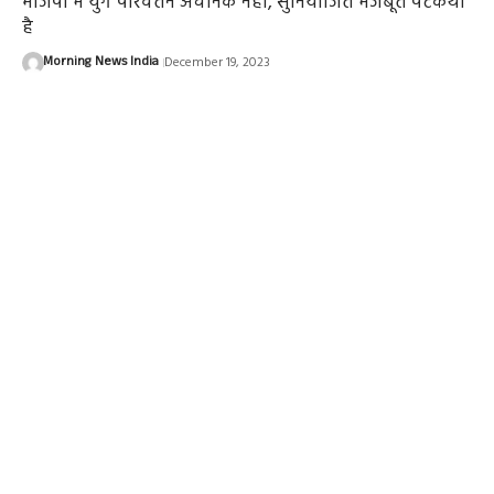
भाजपा में युग परिवर्तन अचानक नहीं, सुनियोजित मजबूत पटकथा
है
Morning News India
December 19, 2023