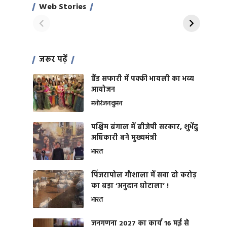
साहिल खान
जबरदस्त शारीरिक
Web Stories
On Apr 28, 2024
On Apr 27, 2024
शक्ति
जरूर पढ़ें
ग्रैंड सफारी में पक्की भायली का भव्य
आयोजन
मनोरंजन
वुमन
पश्चिम बंगाल में बीजेपी सरकार, शुभेंदु
अधिकारी बने मुख्यमंत्री
भारत
​पिंजरापोल गौशाला में सवा दो करोड़
का बड़ा ‘अनुदान घोटाला’ !
भारत
जनगणना 2027 का कार्य 16 मई से