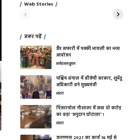
साहिल खान
जबरदस्त शारीरिक
Web Stories
On Apr 28, 2024
On Apr 27, 2024
शक्ति
जरूर पढ़ें
ग्रैंड सफारी में पक्की भायली का भव्य
आयोजन
मनोरंजन
वुमन
पश्चिम बंगाल में बीजेपी सरकार, शुभेंदु
अधिकारी बने मुख्यमंत्री
भारत
​पिंजरापोल गौशाला में सवा दो करोड़
का बड़ा ‘अनुदान घोटाला’ !
भारत
जनगणना 2027 का कार्य 16 मई से