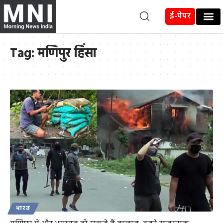
ई-पेपर
Tag:
मणिपुर हिंसा
भारत