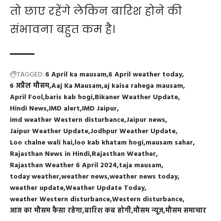
तो छाए रहेंगे लेकिन बारिश होने की
संभावना बहुत कम है।
TAGGED:
6 April ka mausam
6 April weather today
6 अप्रैल मौसम
Aaj Ka Mausam
aj kaisa rahega mausam
April Fool
baris kab hogi
Bikaner Weather Update
Hindi News
IMD alert
IMD Jaipur
imd weather Western disturbance
Jaipur news
Jaipur Weather Update
Jodhpur Weather Update
Loo chalne wali hai
loo kab khatam hogi
mausam sahar
Rajasthan News in Hindi
Rajasthan Weather
Rajasthan Weather 6 April 2024
taja mausam
today weather
weather news
weather news today
weather update
Weather Update Today
weather Western disturbance
Western disturbance
आज का मौसम कैसा रहेगा
बारिश कब होगी
मौसम न्यूज़
मौसम समाचार