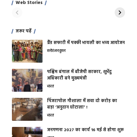
Web Stories
शक्ति
On Apr 28, 2024
On Apr 27, 2024
On 
जरूर पढ़ें
ग्रैंड सफारी में पक्की भायली का भव्य आयोजन
मनोरंजन
वुमन
पश्चिम बंगाल में बीजेपी सरकार, शुभेंदु
अधिकारी बने मुख्यमंत्री
भारत
​पिंजरापोल गौशाला में सवा दो करोड़ का
बड़ा ‘अनुदान घोटाला’ !
भारत
जनगणना 2027 का कार्य 16 मई से होगा शुरू