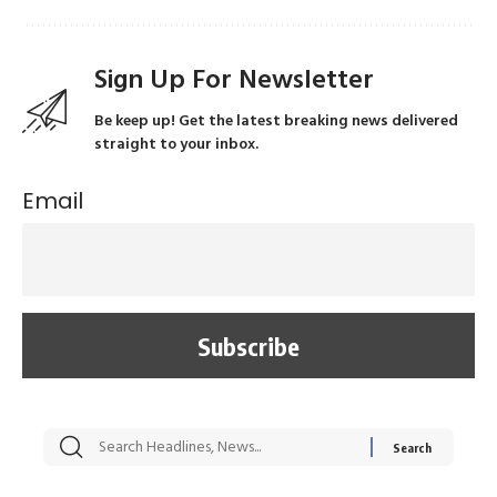
Sign Up For Newsletter
Be keep up! Get the latest breaking news delivered
straight to your inbox.
Email
सट्टेबाजी में अरेस्ट हुए
रोज एक कच्चे लहसुन
मह
Xcuse Me एक्टर
की कली से मिलेगी
रे
साहिल खान
जबरदस्त शारीरिक
अर