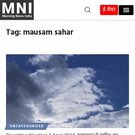
ई-पेपर
Tag:
mausam sahar
UNCATEGORIZED