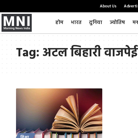
About Us
Adverti
होम
भारत
दुनिया
ज्योतिष
मन
Tag:
अटल बिहारी वाजपेई
शिक्षा