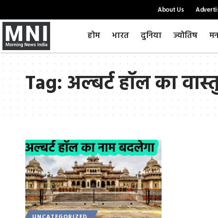
About Us
Adverti
होम
भारत
दुनिया
ज्योतिष
मन
Tag:
अल्बर्ट हॉल का वास्
UNCATEGORIZED