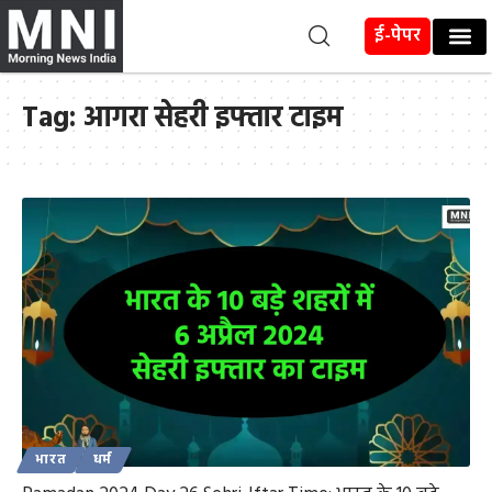
ई-पेपर
Tag:
आगरा सेहरी इफ्तार टाइम
भारत
धर्म