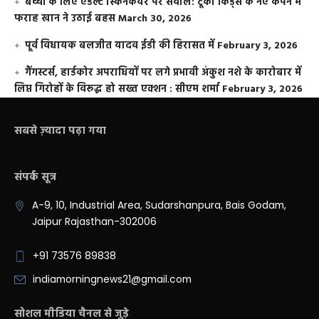
बच्चों के लिए एडल्ट स्किनकेयर पर सवाल: टूको किड्स के नए कैंपेन में
फराह खान ने उठाई बहस
March 30, 2026
पूर्व विधायक बलजीत यादव ईडी की हिरासत में
February 3, 2026
गैंगस्टर्स, हार्डकोर अपराधियों पर लगे प्रभावी अंकुश नशे के कारोबार में
लिप्त गिरोहों के विरूद्ध हो सख्त एक्शन : सीएम शर्मा
February 3, 2026
सबसे ज़्यादा पढ़ा गया
संपर्क सूत्र
A-9, 10, Industrial Area, Sudarshanpura, Bais Godam,
Jaipur Rajasthan-302006
+91 73576 89838
indiamorningnews21@gmail.com
सोशल मीडिया चैनल से जुड़े