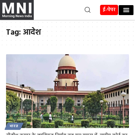
ई-पेपर
Tag:
आदेश
भारत