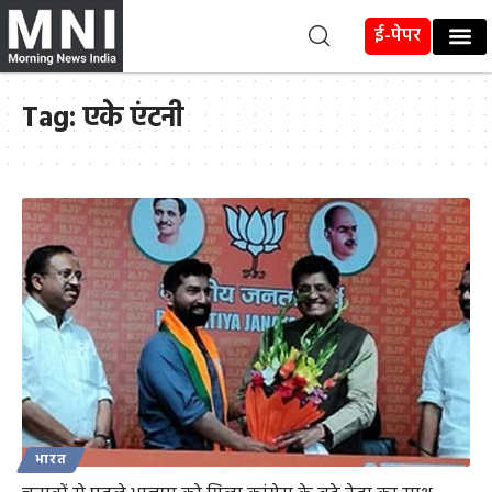
ई-पेपर
Tag:
एके एंटनी
भारत