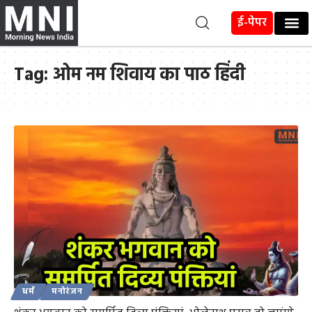
ई-पेपर
Tag:
ओम नम शिवाय का पाठ हिंदी
धर्म
मनोरंजन