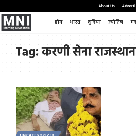
About Us
Adverti
होम
भारत
दुनिया
ज्योतिष
मन
Tag:
करणी सेना राजस्थान
UNCATEGORIZED