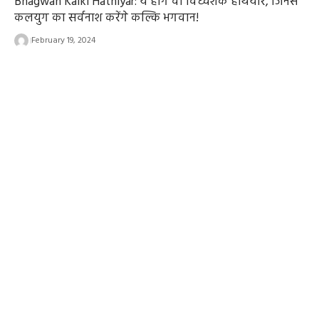
Bhagwan Kalki Hathiyar: ये होंगे वो विध्वंशक हथियार, जिनसे
कलयुग का सर्वनाश करेंगे कल्कि भगवान!
February 19, 2024