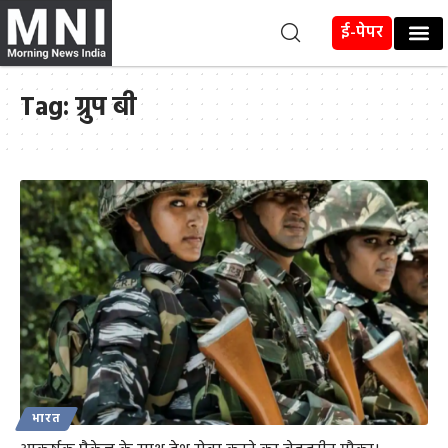
ई-पेपर
Tag:
ग्रुप बी
भारत