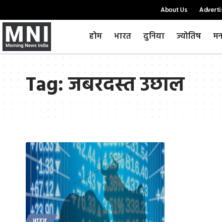
About Us
Adverti
होम
भारत
दुनिया
ज्योतिष
मन
Tag:
जबरदस्त उछाल
भारत