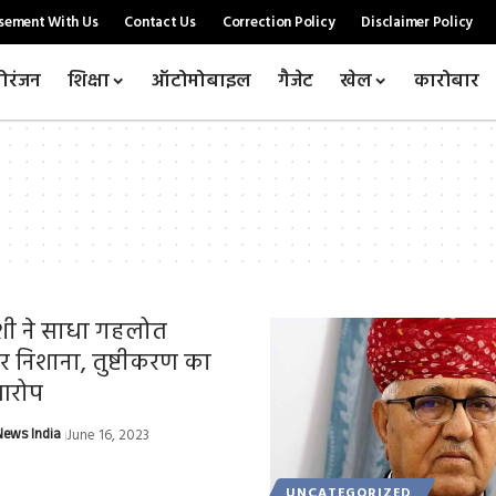
sement With Us
Contact Us
Correction Policy
Disclaimer Policy
ोरंजन
शिक्षा
ऑटोमोबाइल
गैजेट
खेल
कारोबार
शी ने साधा गहलोत
 निशाना, तुष्टीकरण का
आरोप
ews India
June 16, 2023
UNCATEGORIZED