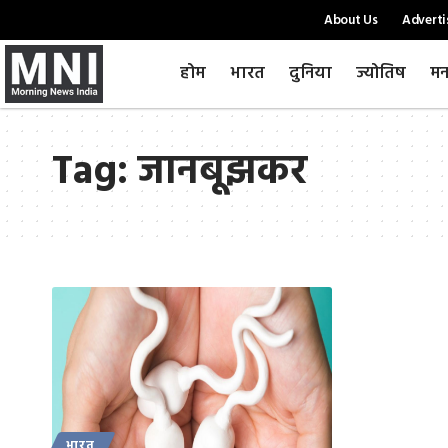
About Us
Adverti
होम
भारत
दुनिया
ज्योतिष
मन
Tag:
जानबूझकर
भारत