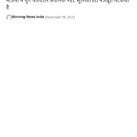
भाजपा में युग परिवर्तन अचानक नहीं, सुनियोजित मजबूत पटकथा
है
Morning News India
December 19, 2023