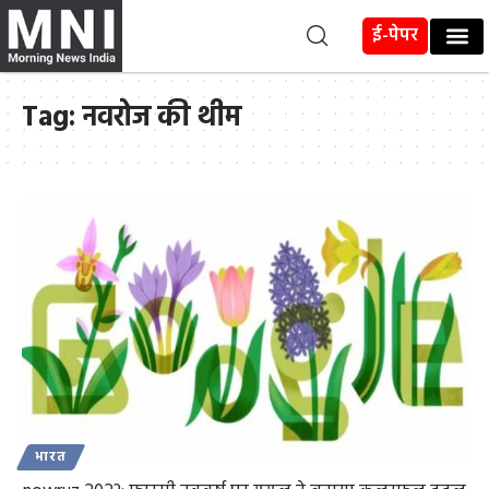
ई-पेपर
Tag:
नवरोज की थीम
भारत