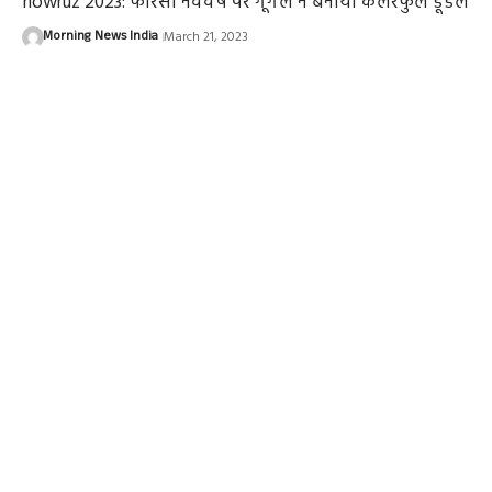
nowruz 2023: फारसी नववर्ष पर गूगल ने बनाया कलरफुल डूडल
Morning News India
March 21, 2023