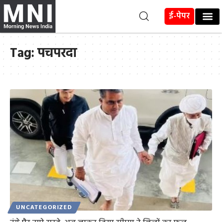
ई-पेपर
Tag:
पचपरदा
UNCATEGORIZED