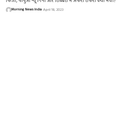
फिजी, पापुआ न्यू गिनी और तिब्बत में अफरा तफरी क्यों मची?
Morning News India
April 18, 2023