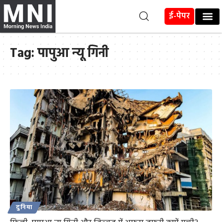
ई-पेपर
Tag:
पापुआ न्यू गिनी
दुनिया