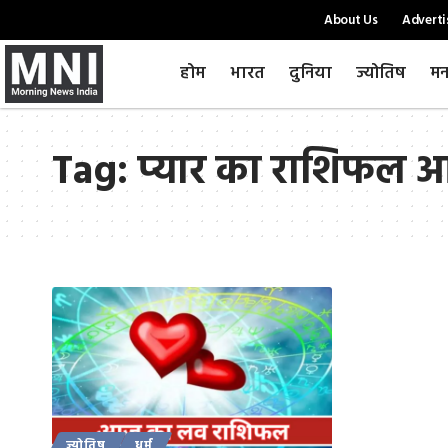
About Us
Adverti
होम
भारत
दुनिया
ज्योतिष
मन
Tag:
प्यार का राशिफल 
ज्योतिष
धर्म