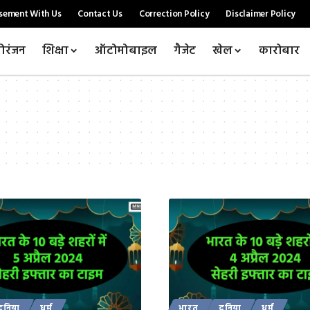
sement With Us
Contact Us
Correction Policy
Disclaimer Policy
ोरंजन
शिक्षा
ऑटोमोबाइल
गैजेट
खेल
कारोबार
दुनिया
धर्म
भारत
दुनिया
धर्म