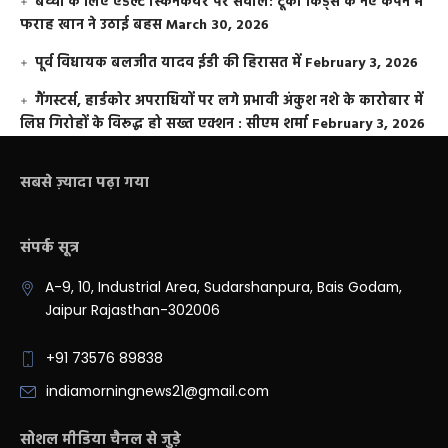
बच्चों के लिए एडल्ट स्किनकेयर पर सवाल: टूको किड्स के नए कैंपेन में
फराह खान ने उठाई बहस
March 30, 2026
पूर्व विधायक बलजीत यादव ईडी की हिरासत में
February 3, 2026
गैंगस्टर्स, हार्डकोर अपराधियों पर लगे प्रभावी अंकुश नशे के कारोबार में
लिप्त गिरोहों के विरूद्ध हो सख्त एक्शन : सीएम शर्मा
February 3, 2026
सबसे ज़्यादा पढ़ा गया
संपर्क सूत्र
A-9, 10, Industrial Area, Sudarshanpura, Bais Godam,
Jaipur Rajasthan-302006
+91 73576 89838
indiamorningnews21@gmail.com
सोशल मीडिया चैनल से जुड़े