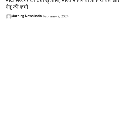
मोदी सरकार का बड़ा खुलासा, भारत में होने वाली है चावल और
गेहूं की कमी
Morning News India
February 3, 2024