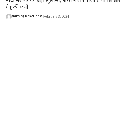
मोदी सरकार का बड़ा खुलासा, भारत में होने वाली है चावल और
गेहूं की कमी
Morning News India
February 3, 2024