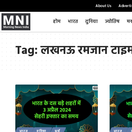
About Us
Adverti
होम
भारत
दुनिया
ज्योतिष
मन
Tag:
लखनऊ रमजान टाइ
भारत
दुनिया
धर्म
भारत