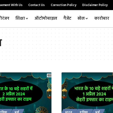
sement With Us
Contact Us
Correction Policy
Disclaimer Policy
ोरंजन
शिक्षा
ऑटोमोबाइल
गैजेट
खेल
कारोबार
म
दुनिया
धर्म
भारत
दुनिया
धर्म