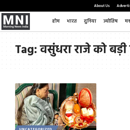
About Us
Adverti
होम
भारत
दुनिया
ज्योतिष
मन
Tag:
वसुंधरा राजे को बड़ी 
UNCATEGORIZED