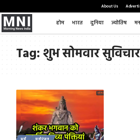
About Us
Adverti
होम
भारत
दुनिया
ज्योतिष
मन
Tag:
शुभ सोमवार सुविचार
धर्म
मनोरंजन