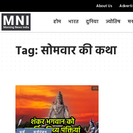
About Us
Adverti
होम
भारत
दुनिया
ज्योतिष
मन
Tag:
सोमवार की कथा
धर्म
मनोरंजन