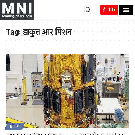
ई-पेपर
Tag:
हाकुत आर मिशन
दुनिया