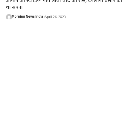
जापान का स्टार्टअप नहीं आया चांद को रास, काॅलोनी बसाने का
था सपना
Morning News India
April 26, 2023