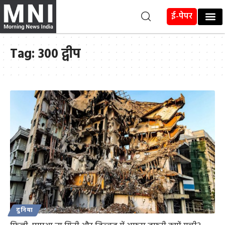
ई-पेपर
Tag:
300 द्वीप
दुनिया