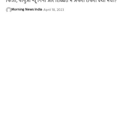
फिजी, पापुआ न्यू गिनी और तिब्बत में अफरा तफरी क्यों मची?
Morning News India
April 18, 2023