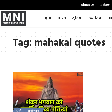
About Us
Adverti
होम
भारत
दुनिया
ज्योतिष
मन
Tag:
mahakal quotes
धर्म
मनोरंजन