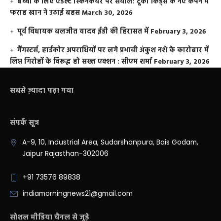
बच्चों के लिए एडल्ट स्किनकेयर पर सवाल: टूको किड्स के नए कैंपेन में
फराह खान ने उठाई बहस
March 30, 2026
पूर्व विधायक बलजीत यादव ईडी की हिरासत में
February 3, 2026
गैंगस्टर्स, हार्डकोर अपराधियों पर लगे प्रभावी अंकुश नशे के कारोबार में
लिप्त गिरोहों के विरूद्ध हो सख्त एक्शन : सीएम शर्मा
February 3, 2026
सबसे ज़्यादा पढ़ा गया
संपर्क सूत्र
A-9, 10, Industrial Area, Sudarshanpura, Bais Godam,
Jaipur Rajasthan-302006
+91 73576 89838
indiamorningnews21@gmail.com
सोशल मीडिया चैनल से जुड़े