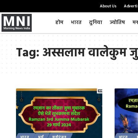
About Us
Adverti
होम
भारत
दुनिया
ज्योतिष
मन
Tag:
अस्सलाम वालेकुम जु
भारत
धर्म
मनोरंजन
भारत