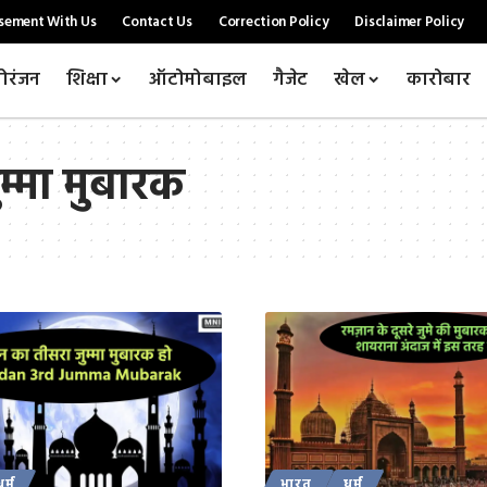
sement With Us
Contact Us
Correction Policy
Disclaimer Policy
ोरंजन
शिक्षा
ऑटोमोबाइल
गैजेट
खेल
कारोबार
म्मा मुबारक
धर्म
भारत
धर्म