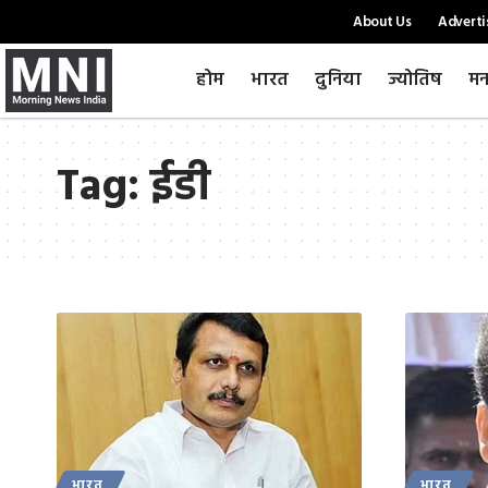
About Us
Adverti
होम
भारत
दुनिया
ज्योतिष
मन
Tag:
ईडी
भारत
भारत