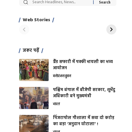
सट्टेबाजी में अरेस्ट हुए
रोज एक कच्चे लहसुन
Xcuse Me एक्टर
की कली से मिलेगी
साहिल खान
जबरदस्त शारीरिक
Web Stories
On Apr 28, 2024
On Apr 27, 2024
शक्ति
जरूर पढ़ें
ग्रैंड सफारी में पक्की भायली का भव्य
आयोजन
मनोरंजन
वुमन
पश्चिम बंगाल में बीजेपी सरकार, शुभेंदु
अधिकारी बने मुख्यमंत्री
भारत
​पिंजरापोल गौशाला में सवा दो करोड़
का बड़ा ‘अनुदान घोटाला’ !