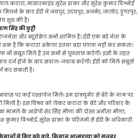
ल कटारा, मास्टरमाइंड सुरेश ढाका और सुरेश कुमार विश्नोई
के मिलने के बाद ईडी ने जयपुर, उदयपुर, अजमेर, जालोर, डूंगरपुर,
च शुरु की है।
ण सिंह की छुट्टी
जनेता और ब्यूरोक्रेट सभी शामिल हैं। ईडी एक बड़े नेता के
 को शक है कि कटारा अकेला इतना बड़ा घपला नहीं कर सकता।
 भी सबूत मिले हैं उन सभी से पूछताछ करेगी। इसी के तहत
क जांच दर्ज होने के बाद सवाल-जवाब करेगी। ईडी को मिले सबूतों
र्ज कर सकती है।
वास पर कई दस्तावेज मिले। इन डाक्युमेंट से बेटे के नाम पर
 मिली है। इस विषय को लेकर कटारा के बेटे और परिवार के
ीक मामले के आरोपी शेर सिंह मीणा की दोस्त अनीता मीणा,
 कुमार विश्नोई, सुरेश ढाका के परिजनों से ईडी के अधिकारी
किसानों से किए झूठे वादे, किसान आत्महत्या को मजबूर