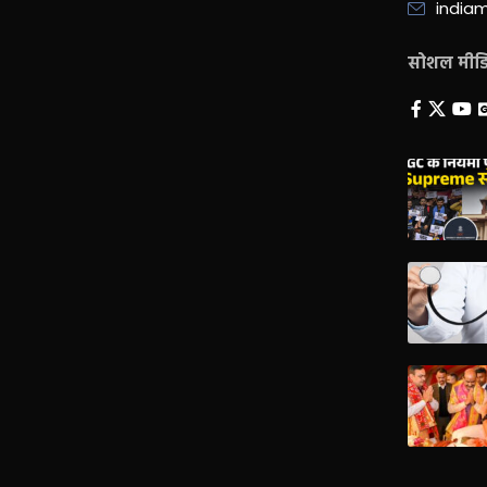
india
सोशल मीडिय